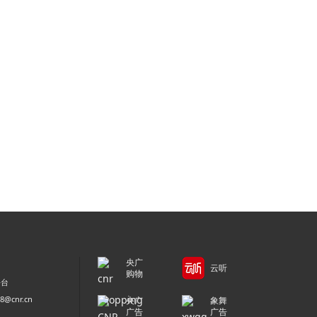
央广
云听
购物
平台
@cnr.cn
央广
象舞
广告
广告