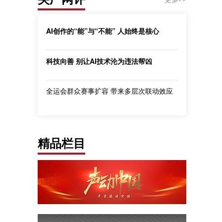
AI创作的“能”与“不能” 人始终是核心
科技向善 别让AI技术沦为违法帮凶
全运会群众赛事扩容 带来多层次联动效应
精品栏目