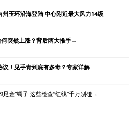
台州玉环沿海登陆 中心附近最大风力14级
价为何突然上涨？背后两大推手→
发热议！见手青到底有多毒？专家详解
9足金”镯子 这些检查“红线”千万别碰→