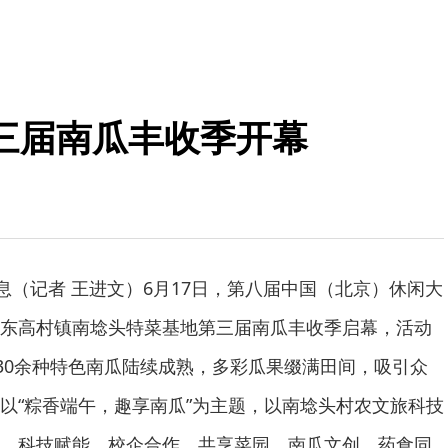
三届南瓜丰收季开幕
消息（记者 王进文）6月17日，第八届中国（北京）休闲大
东高村镇南埝头特菜基地第三届南瓜丰收季启幕，活动
内30余种特色南瓜陆续成熟，多彩瓜果缀满田间，吸引众
以“粽香端午，趣享南瓜”为主题，以南埝头村农文旅科技
、科技赋能、校企合作、共享菜园、南瓜文创、药食同