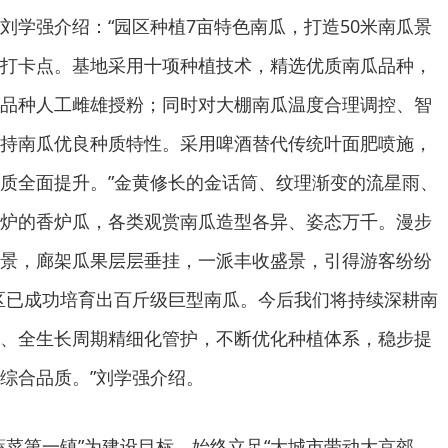
刘学强介绍：“园区种植7亩特色南瓜，打造50米南瓜景
打卡点。基地采用十项种植技术，精选优质南瓜品种，
品种人工雌雄授粉；同时对大棚南瓜温度合理调控、智
持南瓜优良种质特性。采用啤酒替代传统叶面肥喷施，
质全面提升。”金黄修长的金话筒、纹理渐变的流星雨、
炉的香炉瓜，各类观赏南瓜造型各异、姿态万千。漫步
景，廊架瓜果层层垂挂，一派丰收盛景，引得游客纷纷
区已成功培育出百斤级巨型南瓜。今后我们将持续深耕南
、全生长周期精细化管护，不断优化种植体系，稳步提
综合品质。”刘学强介绍。
蔬菜第一镇”为建设目标，始终立足“大城市带动大京郊、