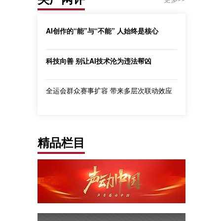
AI创作的“能”与“不能” 人始终是核心
科技向善 别让AI技术沦为违法帮凶
全运会群众赛事扩容 带来多层次联动效应
精品栏目