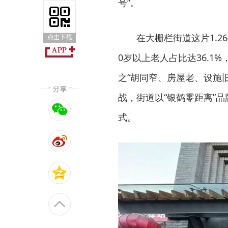
号”。
在大栅栏街道这片1.
0岁以上老人占比达36.1%
之“胡同窄、房屋老、设施
战，街道以“银鹤零距离”
式。