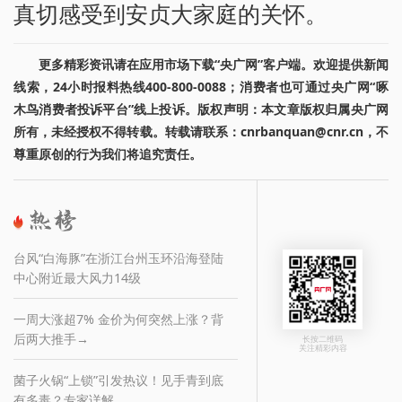
真切感受到安贞大家庭的关怀。
更多精彩资讯请在应用市场下载“央广网”客户端。欢迎提供新闻
线索，24小时报料热线400-800-0088；消费者也可通过央广网“啄
木鸟消费者投诉平台”线上投诉。版权声明：本文章版权归属央广网
所有，未经授权不得转载。转载请联系：cnrbanquan@cnr.cn，不
尊重原创的行为我们将追究责任。
台风“白海豚”在浙江台州玉环沿海登陆
中心附近最大风力14级
一周大涨超7% 金价为何突然上涨？背
后两大推手→
长按二维码
关注精彩内容
菌子火锅“上锁”引发热议！见手青到底
有多毒？专家详解