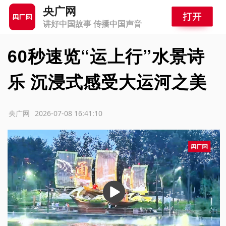
央广网
讲好中国故事 传播中国声音
60秒速览“运上行”水景诗
乐 沉浸式感受大运河之美
源：央广网
2026-07-08 16:41:10
播
放