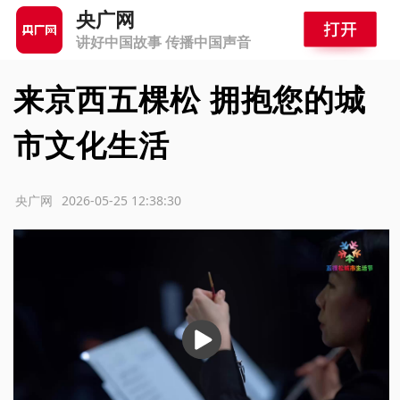
央广网
讲好中国故事 传播中国声音
来京西五棵松 拥抱您的城
市文化生活
源：央广网
2026-05-25 12:38:30
播
放