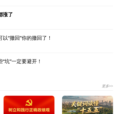
都涨了
以“撤回”你的撤回了！
“坑”一定要避开！
更多>>