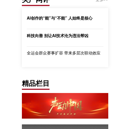
AI创作的“能”与“不能” 人始终是核心
科技向善 别让AI技术沦为违法帮凶
全运会群众赛事扩容 带来多层次联动效应
精品栏目