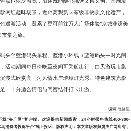
色点位依次游览，沿途既能随心挑选文博文创、国潮潮
款网红趣味场景，近距离观赏国家级非物质文化遗产，
色巡游活动，逛累了更可前往万人广场体验“京城非遗美
味市集之旅。
码头至蓝港码头单程、蓝港小环线（蓝港码头—时光闸
，活动期间每日傍晚至夜间可乘船出行，白天游玩市集
沉浸式欣赏亮马河风情水岸璀璨灯光秀、特色建筑光影
足，十分适合情侣与闺蜜结伴打卡出游。
编辑:阮修星
“央广网”客户端。欢迎提供新闻线索，24小时报料热线400-800-
啄木鸟消费者投诉平台”线上投诉。版权声明：本文章版权归属央广网所有，