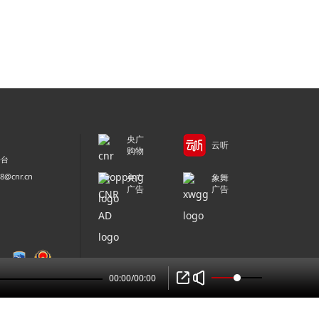
央广
云听
购物
平台
@cnr.cn
央广
象舞
广告
广告
00:00
/
00:00