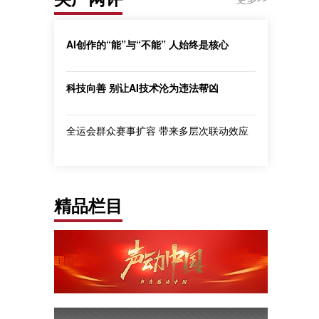
AI创作的“能”与“不能” 人始终是核心
科技向善 别让AI技术沦为违法帮凶
全运会群众赛事扩容 带来多层次联动效应
精品栏目