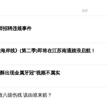
师招聘违规事件
海岸线》(第二季)即将在江苏南通踏浪启航！
桃酥出现金属牙冠”视频不属实
致八级伤残 该由谁来赔？