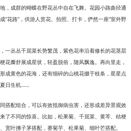
地，成群的蝴蝶在野花丛中自在飞舞。花园小路曲径通
成“花路”，供游人赏花、拍照、打卡，俨然一座“室外野
，一丛丛千屈菜长势繁茂，紫色花串沿着修长的花茎层
梗花瓣舒展成星状，轻盈脱俗，随风飘逸。再向里走，
形成黄色的花海，还有细碎的山桃花缀于枝条，星星点
夏日生机……
同搭配组合，可以有效抵御病虫害，还形成差异景观效
来了不同的惊喜。比如，松果菊、千屈菜、黄芩、桔梗
、宽叶拂子茅搭配，赛菊芋、松果菊、细叶芒搭配。