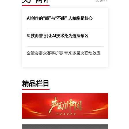
AI创作的“能”与“不能” 人始终是核心
科技向善 别让AI技术沦为违法帮凶
全运会群众赛事扩容 带来多层次联动效应
精品栏目