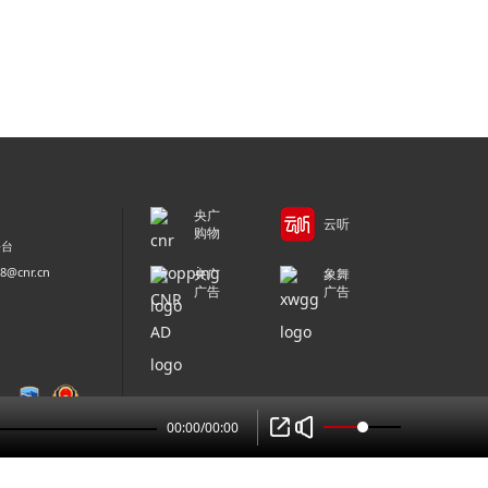
央广
云听
购物
平台
@cnr.cn
央广
象舞
广告
广告
00:00
/
00:00