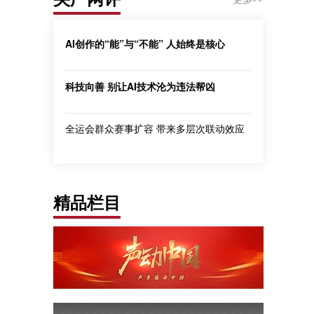
AI创作的“能”与“不能” 人始终是核心
科技向善 别让AI技术沦为违法帮凶
全运会群众赛事扩容 带来多层次联动效应
精品栏目