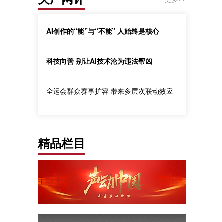
AI创作的“能”与“不能” 人始终是核心
科技向善 别让AI技术沦为违法帮凶
全运会群众赛事扩容 带来多层次联动效应
精品栏目