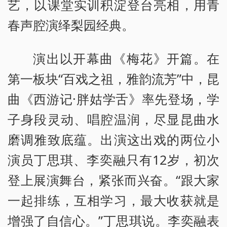
艺，以课堂实训积淀登台亮相，用青
春声腔演绎梨园经典。
演出以开幕曲《梅花》开篇。在
第一板块“百戏之祖，雅韵流芳”中，昆
曲《西游记·胖姑学舌》率先登场，学
子身段灵动、唱腔温润，尽显昆曲水
磨调雅致底蕴。出演这出戏的两位小
演员丁思琪、李奕融只有12岁，初次
登上展演舞台，紧张而兴奋。“跟大家
一起排练，互相学习，最大收获就是
增强了自信心。”丁思琪说。李奕融表