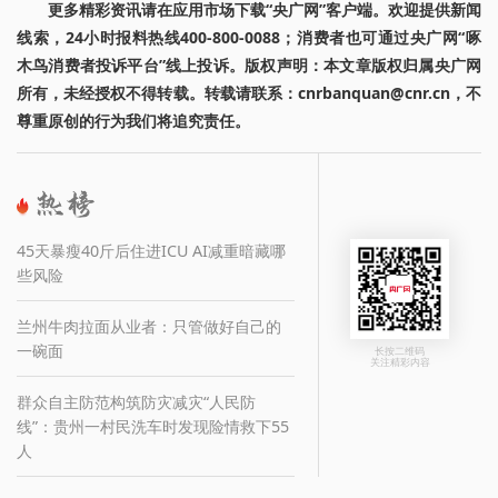
更多精彩资讯请在应用市场下载“央广网”客户端。欢迎提供新闻
线索，24小时报料热线400-800-0088；消费者也可通过央广网“啄
木鸟消费者投诉平台”线上投诉。版权声明：本文章版权归属央广网
所有，未经授权不得转载。转载请联系：cnrbanquan@cnr.cn，不
尊重原创的行为我们将追究责任。
45天暴瘦40斤后住进ICU AI减重暗藏哪
些风险
兰州牛肉拉面从业者：只管做好自己的
一碗面
长按二维码
关注精彩内容
群众自主防范构筑防灾减灾“人民防
线”：贵州一村民洗车时发现险情救下55
人