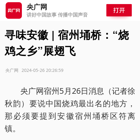
央广网
讲好中国故事 传播中国声音
寻味安徽 | 宿州埇桥：“烧
鸡之乡”展翅飞
源：央广网
2024-05-26 20:26:59
央广网宿州5月26日消息（记者徐
秋韵）要说中国烧鸡最出名的地方，
那必须要提到安徽宿州埇桥区符离
镇。