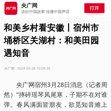
央广网
讲好中国故事 传播中国声音
和美乡村看安徽丨宿州市
埇桥区关湖村：和美田园
遇知音
源：央广网
2024-03-28 10:09:35
央广网宿州3月28日消息（记者周
然）“摔碎瑶琴凤尾寒，子期不在对谁
弹。春风满面皆朋友，欲觅知音难上