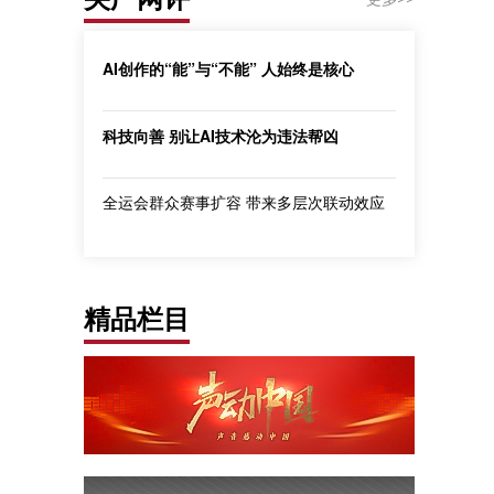
AI创作的“能”与“不能” 人始终是核心
科技向善 别让AI技术沦为违法帮凶
全运会群众赛事扩容 带来多层次联动效应
精品栏目