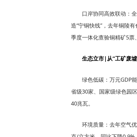
口岸协同高效联动：全
造“宁铜快线”，去年铜陵有色
季度一体化查验铜精矿5票、7
生态立市|从“工矿废墟
绿色低碳：万元GDP
省级30家、国家级绿色园
40兆瓦。
环境质量：去年空气优良天
克/立方米，同比下降0.9