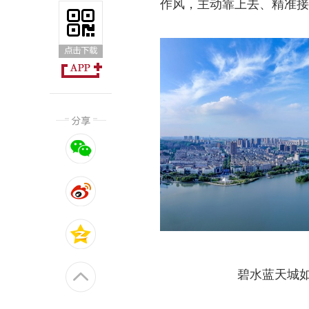
作风，主动靠上去、精准接
碧水蓝天城