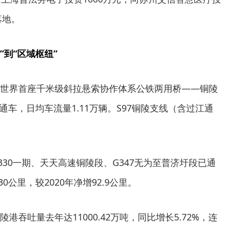
落地。
”到“区域枢纽”
世界首座千米级斜拉悬索协作体系公铁两用桥——铜陵
日通车，日均车流量1.11万辆。S97铜陵支线（含过江通
330一期、天天高速铜陵段、G347无为至普济圩段已通
0公里，较2020年净增92.9公里。
港吞吐量去年达11000.42万吨，同比增长5.72%，连