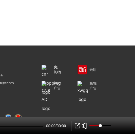
央广
云听
购物
平台
@cnr.cn
央广
象舞
广告
广告
00:00
/
00:00