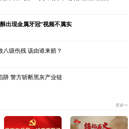
桃酥出现金属牙冠”视频不属实
致八级伤残 该由谁来赔？
陷阱 警方斩断黑灰产业链
更多>>