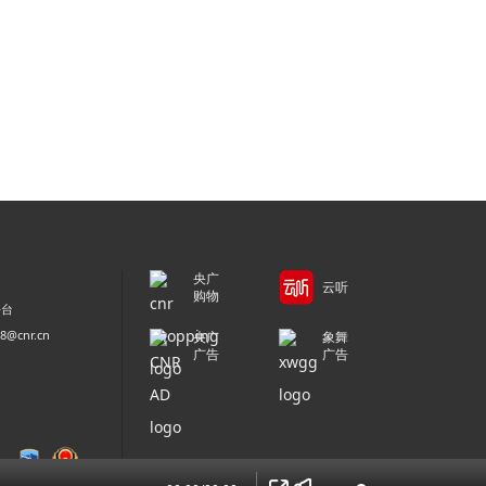
央广
云听
购物
平台
@cnr.cn
央广
象舞
广告
广告