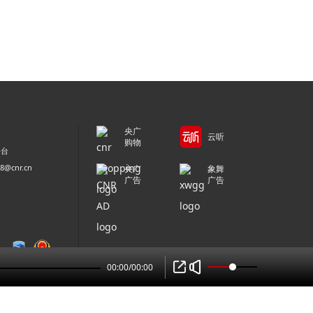
央广
云听
购物
平台
@cnr.cn
央广
象舞
广告
广告
00:00
/
00:00