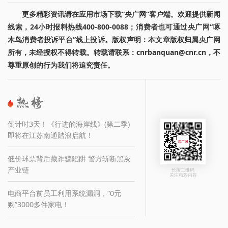
更多精彩资讯请在应用市场下载“央广网”客户端。欢迎提供新闻
线索，24小时报料热线400-800-0088；消费者也可通过央广网“啄
木鸟消费者投诉平台”线上投诉。版权声明：本文章版权归属央广网
所有，未经授权不得转载。转载请联系：cnrbanquan@cnr.cn，不
尊重原创的行为我们将追究责任。
倒计时3天！《行进的海岸线》(第二季)
即将在江苏南通踏浪启航！
低价球票背后藏诈骗陷阱 警方斩断黑灰
产业链
长按二维码
关注精彩内容
电商平台前员工利用系统漏洞，“0元
购”3000多件家电！