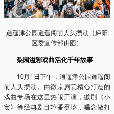
逍遥津公园逍遥阁前人头攒动（庐阳
区委宣传部供图）
梨园溢彩戏曲活化千年故事
10月1日下午，逍遥津公园逍遥阁
前人头攒动。由徽京剧院精心打造的
戏曲专场在这里热闹开演，徽剧《小
宴》等经典剧目轮番登场，唱念做打