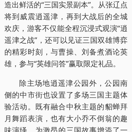
造出鲜活的“三国实景副本”。从张辽点
将到威震逍遥津，再到大战后的全城
欢庆，游客不仅能全程沉浸式观演“逍
遥津之战”，还可以见证三国双雄博弈
的精彩时刻，与曹操、刘备煮酒论英
雄，参与“英雄问答”赢取限定礼品。
除主场地逍遥津公园外，公园南
侧的中市街也设置了多场三国主题体
验活动。既有融合中秋主题的貂蝉拜
月舞蹈表演，也有大小乔不倒翁的趣
味演绎，为激昂的三国故事增添了一