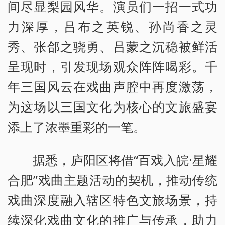
间尽显梨园风华。演员们一招一式功
力深厚，吕布之英锐、孙尚香之灵
秀、张郃之骁勇、吕蒙之沉稳被鲜活
呈现时，引发现场观众阵阵喝彩。千
年三国风云在戏曲声腔中再度激荡，
为这场以三国文化为核心的文旅盛宴
添上了浓墨重彩的一笔。
据悉，庐阳区将借“百戏入皖·星耀
合肥”戏曲主题活动的契机，推动传统
戏曲深度融入辖区特色文旅场景，持
续深化戏曲文化的推广与传承，助力