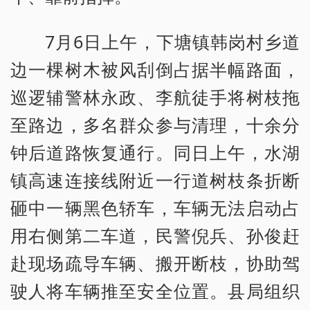
7月6日上午，下塘镇韩岗村乡道
边一棵树木被风刮倒占据半幅路面，
巡逻辅警林永政、李航徒手将树枝拖
至路边，多名群众参与清理，十余分
钟后道路恢复通行。同日上午，水湖
镇高速连接线附近一行道树枝条折断
砸中一辆黑色轿车，车辆无法启动占
用右侧第二车道，民警倪兵、孙俊赶
赴现场疏导车辆、搬开断枝，协助驾
驶人将车辆推至安全位置。县局组织