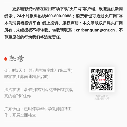
更多精彩资讯请在应用市场下载“央广网”客户端。欢迎提供新闻
线索，24小时报料热线400-800-0088；消费者也可通过央广网“啄
木鸟消费者投诉平台”线上投诉。版权声明：本文章版权归属央广网
所有，未经授权不得转载。转载请联系：cnrbanquan@cnr.cn，不
尊重原创的行为我们将追究责任。
倒计时3天！《行进的海岸线》(第二季)
即将在江苏南通踏浪启航！
法治在线丨暑假别瞎跟风 这些网红挑战
真的会“卡”住你
长按二维码
关注精彩内容
广东佛山：已叫停季华中学教师招聘工
作，开展全面核查