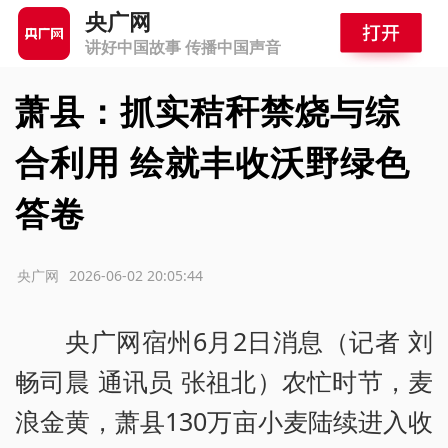
央广网
讲好中国故事 传播中国声音
萧县：抓实秸秆禁烧与综
合利用 绘就丰收沃野绿色
答卷
源：央广网
2026-06-02 20:05:44
央广网宿州6月2日消息（记者 刘
畅司晨 通讯员 张祖北）农忙时节，麦
浪金黄，萧县130万亩小麦陆续进入收