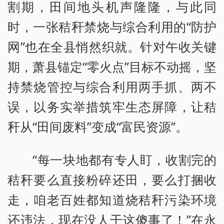
割期，田间地头机声隆隆，与此同
时，一张秸秆禁烧与综合利用的“防护
网”也在全县悄然织就。针对午收关键
期，萧县锚定“零火点”目标不动摇，坚
持禁烧管控与综合利用两手抓、两不
误，以务实举措筑牢生态屏障，让秸
秆从“田间废料”变成“富民资源”。
“每一块地都有专人盯，收割完的
秸秆要么直接粉碎还田，要么打捆收
走，咱老百姓都知道烧秸秆污染环境
还违法，现在没人干这傻事了！”在永