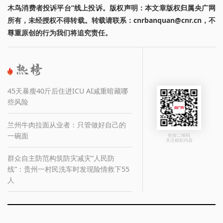
木鸟消费者投诉平台”线上投诉。版权声明：本文章版权归属央广网
所有，未经授权不得转载。转载请联系：cnrbanquan@cnr.cn，不
尊重原创的行为我们将追究责任。
45天暴瘦40斤后住进ICU AI减重暗藏哪
些风险
兰州牛肉拉面从业者：只管做好自己的
一碗面
长按二维码
关注精彩内容
群众自主防范构筑防灾减灾“人民防
线”：贵州一村民洗车时发现险情救下55
人