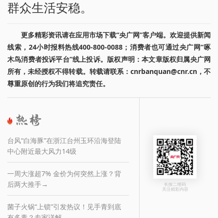
群众生活安稳。
更多精彩资讯请在应用市场下载“央广网”客户端。欢迎提供新闻
线索，24小时报料热线400-800-0088；消费者也可通过央广网“啄
木鸟消费者投诉平台”线上投诉。版权声明：本文章版权归属央广网
所有，未经授权不得转载。转载请联系：cnrbanquan@cnr.cn，不
尊重原创的行为我们将追究责任。
台风“白海豚”在浙江台州玉环沿海登陆
中心附近最大风力14级
一周大涨超7% 金价为何突然上涨？背
后两大推手→
长按二维码
关注精彩内容
菌子火锅“上锁”引发热议！见手青到底
有多毒？专家详解