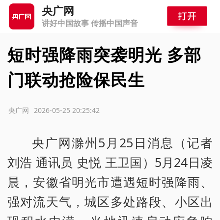
央广网
讲好中国故事 传播中国声音
短时强降雨突袭明光 多部
门联动抢险保民生
源：央广网
2026-05-25 20:25:42
央广网滁州5月25日消息（记者
刘浩 通讯员 史悦 王卫国）5月24日凌
晨，安徽省明光市遭遇短时强降雨、
强对流天气，城区多处路段、小区出