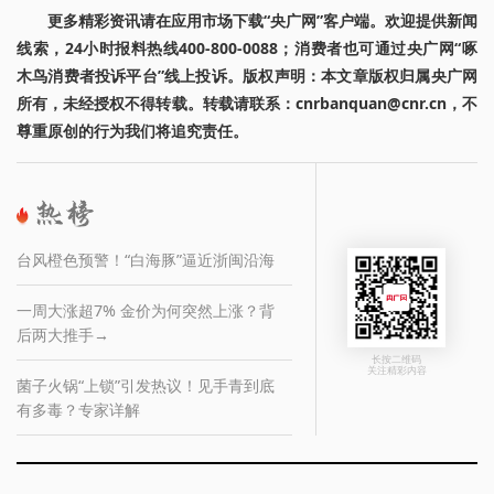
更多精彩资讯请在应用市场下载“央广网”客户端。欢迎提供新闻
线索，24小时报料热线400-800-0088；消费者也可通过央广网“啄
木鸟消费者投诉平台”线上投诉。版权声明：本文章版权归属央广网
所有，未经授权不得转载。转载请联系：cnrbanquan@cnr.cn，不
尊重原创的行为我们将追究责任。
台风橙色预警！“白海豚”逼近浙闽沿海
一周大涨超7% 金价为何突然上涨？背
后两大推手→
长按二维码
关注精彩内容
菌子火锅“上锁”引发热议！见手青到底
有多毒？专家详解