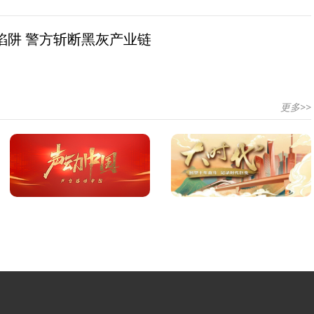
陷阱 警方斩断黑灰产业链
更多>>