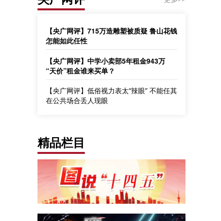
【央广网评】715万造雕塑被质疑 鲁山花钱
怎能如此任性
【央广网评】中学小卖部5年租金943万
“天价”租金谁来买单？
【央广网评】低俗视力表太“辣眼” 不能任其
在公共场合丢人现眼
精品栏目