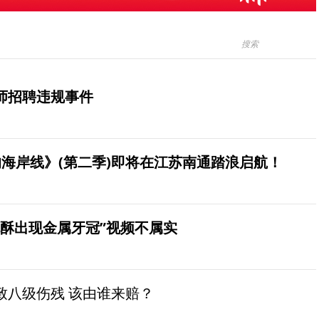
师招聘违规事件
海岸线》(第二季)即将在江苏南通踏浪启航！
桃酥出现金属牙冠”视频不属实
致八级伤残 该由谁来赔？