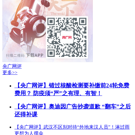
央广网评
更多>>
【央广网评】错过核酸检测要补缴前24轮免费
费用？ 防疫须“严”之有理、有智！
【央广网评】奥迪因广告抄袭道歉 “翻车”之后
还得补课
【央广网评】武汉不区别对待“外地来汉人员”！淋过雨
更想为人撑伞