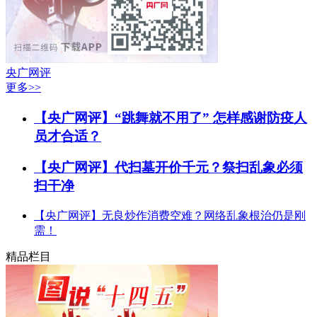
央广网评
更多>>
【央广网评】“跳舞就不用了” 怎样感谢防疫人
员才合适？
【央广网评】代扫墓开价千元？祭扫乱象必须
扫干净
【央广网评】无良炒作消费空难？网络乱象根治仍是刚
需！
精品栏目