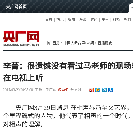
央广网首页
首页
|
快讯
|
新闻
|
评论
|
财经
|
军事
|
科技
|
教育
中广直播
>
中国大舞台第128期
>
直播摘要
李菁：很遗憾没有看过马老师的现场
在电视上听
2015-03-29 20:35:00
来源：
央广网
说两句
分享到：
央广网3月29日消息 在相声界乃至文艺界，
个里程碑式的人物，他代表了相声的一个时代
对相声的理解。