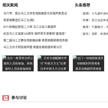
相关新闻
头条推荐
·
马六甲：祖父马三立命名戏剧展是马氏相声新尝试
·
笑星相聚追忆马三立(图)
·
BTV秋晚赵家班二人转 马三立后人献相声
·
纪念马三立诞辰100周年 相声界天津奏响“最强音”
·
第二届马三立舞台戏剧展启幕 蒋雯丽殷桃携戏亮相
·
马三立孙子转投相声圈 曾做总裁助理年薪50万
参与讨论