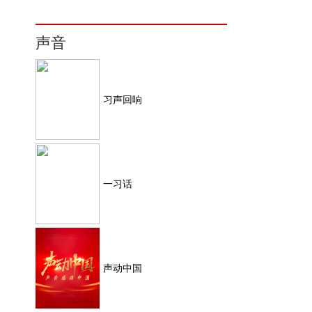
声音
习声回响
一习话
声动中国