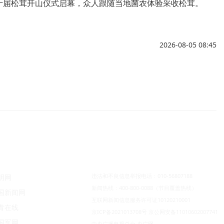
十届松茸开山仪式启幕，众人跟随当地菌农体验采收松茸。
2026-08-05 08:45
违法和不良信息举报电话：010-56807188
明网
新闻热线：400-800-0088（节目覆盖热线）
国新闻网
互联网新闻信息服务许可证10120210001
青在线
京ICP备2021013708号
京公网安备11010602007741
国军网
中央广播电视总台 央广网