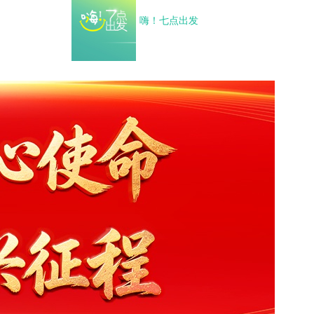
嗨！七点出发