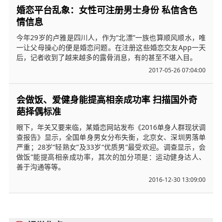
婚恋平台乱象：女性可注册男士身份 私信含色
情信息
今年29岁的卢雅是四川人，作为“北漂”一族也算顺风顺水，唯
一让父母操心的便是婚恋问题。在注册这些婚恋交友App一天
后，记者收到了越来越多的露骨消息，有的甚至不堪入目。
2017-05-26 07:04:00
会做饭、爱健身能提高相亲成功率 扫描国外奇
葩择偶标准
眼下，年关又要来临，某婚恋网站发布《2016单身人群现状调
查报告》显示，全国单身男女分布失衡，北京女、深圳男落单
严重；28岁“轻熟女”及33岁“优质男”最受欢迎。调查显示，会
做饭”能提高相亲成功率，其次的加分项是：运动健身达人、
善于沟通等等。
2016-12-30 13:09:00