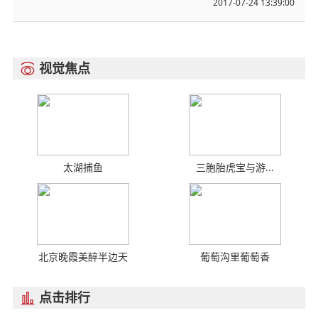
2017-07-24 13:39:00
视觉焦点

太湖捕鱼
三胞胎虎宝与游...
北京晚霞美醉半边天
葡萄沟里葡萄香
点击排行
