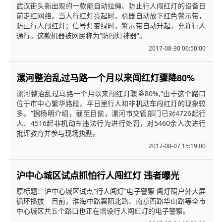
武汉街头新出现的一款能自动拉绳、防止行人闯红灯的设备日
前走红网络。当人行红灯亮起时，机器自动放下红色警示带，
防止行人闯红灯；信号灯变绿时，警示带自动升起，允许行人
通行。这款机器被网民称为“防闯灯神器”。
2017-08-30 06:50:00
漯河整治乱过马路一个月以来闯红灯骤降80%
漯河整治乱过马路一个月以来闯红灯骤降80%,“由于这个路口
位于市中心繁华路段，平日里行人和非机动车闯红灯的现象较
多。”据杨明介绍，截至目前，漯河市交管部门已对4726起行
人、4516起非机动车违法行为进行处罚，对5460余人次进行
批评教育并参与现场执勤。
2017-08-07 15:19:00
沪中心城区试点抓怕行人闯红灯 违者曝光
原标题：沪中心城区试点“行人闯灯”电子警察 闯灯照户外大屏
循环播放 目前，淮海中路襄阳北路、南京西路华山路等全市
中心城区共五个路口也正在增设行人闯红灯的电子警察。