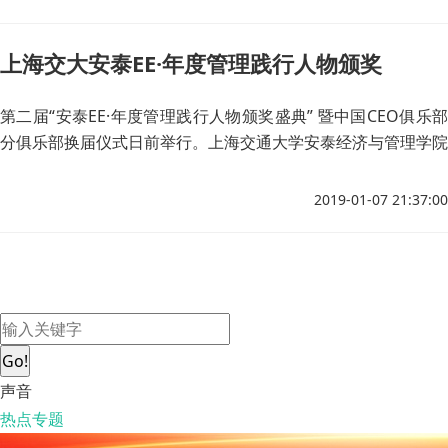
参加革命斗争的鲜活故事，分享他们在社会主义建设、改革事业
当中奋斗不已的峥嵘岁月。他们当中有1946级化学系校友、原
上海交大安泰EE·年度管理践行人物颁奖
上海感光胶片厂副厂长李菊，1947级造船工程系校友、上海交
大原副校长孟树模，1948级电信管理系校友、共和国早期雷达
部队参加者、国防科技大学教授李均， 1948级电信管理系校
第二届“安泰EE·年度管理践行人物颁奖盛典” 暨中国CEO俱乐部
友、上海交大宣传部原部长曹子真，1948级水利工程系校友、
分俱乐部换届仪式日前举行。上海交通大学安泰经济与管理学院
建国初参加过治淮工程的吴沈钏。
党委书记杨劼教授、金融系潘英丽教授、副院长唐宁玉教授、副
书记张东红博士、会计系彭娟副教授、中国CEO俱乐部会长、紫
2019-01-07 21:37:00
江集团副董事长李彧出席以“四十载、新时代，不忘初心、科创
未来”为主题的颁奖盛典，各界精英、知名业界专家与近300位
学员参加。
Go!
声音
热点专题