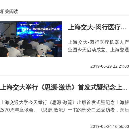
相关阅读
上海交大-闵行医疗机器人产业园启动成立
上海交大-闵行医疗机器人产
业园今天启动成立。上海交通
大学党委书记姜斯宪，上海交
通大学校长、党委副书记林忠
2019-06-29 22:21:00
钦院士，上海市科委副主任干
频，闵行区委书记朱芝松，区
上海交大举行《思源·激流》首发式暨纪念上海解放70周年座谈会
委副书记、区长倪耀明出席上
海交大-闵行医疗机器人产业
园启动仪式。
上海交通大学今天举行《思源·激流》出版首发式曁纪念上海解
放70周年座谈会。《思源·激流》一书的部分口述受访者，亲历
上海解放、新中国建设和改革开放的交大地下党老同志将应邀重
返母校，与母校师生共同纪念上海解放，回顾他们在交大学习和
2019-05-24 16:56:00