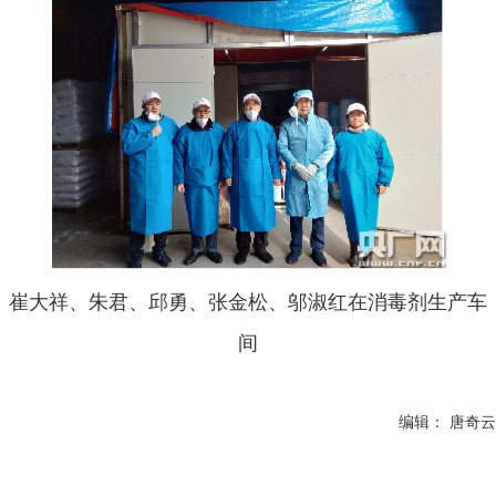
崔大祥、朱君、邱勇、张金松、邬淑红在消毒剂生产车
间
编辑： 唐奇云