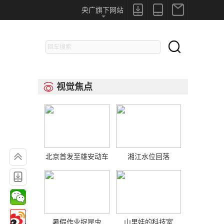



央广旗下网站

视觉焦点


北京首发至雄安动车
湘江水位回落

暑假作业捉昆虫
山里娃的科技室