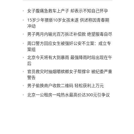
女子腹痛急救车上产子 却表示不知自己怀孕
15岁少年猥亵10岁女孩未遂 供述称因青春期
冲动
男子两月内输光百万拆迁补偿款 绝望服毒自尽
周口警方回应女生被强奸公安不立案：成立专
案组
北京今天将有大到暴雨 最强降雨时段出现在午
后
官员救灾时抽烟嚼槟榔女子帮撑伞 被纪委严重
警告
男子偷换商户收款二维码 轻松获利上万元
北京一公租房一吨热水最高价达300元引争议