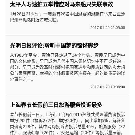
太平人寿速推五举措应对马来船只失联事故
1月28日21时许，一艘载有28名中国游客的游艇在马来西亚沙
巴州环滩岛附近海域失联。
2017-01-29 21:05:00
光明日报评论:聆听中国梦的铿锵脚步
从1983年至今，春晚已经走过了34个年头，春晚早已成为中
国的文化缩影，早已成为几代中国人集体记忆中不可或缺的一
部分，早已成为改革时代能够把国家进步和民族认同的宏大想
象与家庭团聚、幸福的个体叙事紧密连接在一起的最重要的媒
介事件之一。
2017-01-29 19:08:00
上海春节长假前三日旅游服务投诉最多
春节长假前三日，上海市工商局12315热线共受理消费者投诉
举报292件（投诉272件、举报20件），同比增加5%，解答各
类咨询228件，其中网购投诉占投诉总量46%，旅游服务（32
件）、服装鞋帽（26件）、交通运输（20件）等投诉量居前。