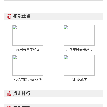
视觉焦点

梯田云雾美如画
高铁穿过麦田驶...
气温回暖 梅花绽放
“冰”临城下
点击排行
