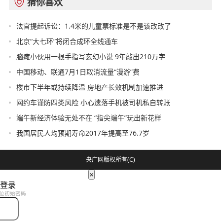
猜你喜欢

法官提起诉讼：1.4米的儿童票标准是不是该改改了
北京“大七环”将闭合成环全线通车
脑瘫小伙用一根手指写玄幻小说 9年敲出210万字
中国移动、联通7月1日取消流量“漫游”费
楼市下半年或持续降温 房地产长效机制加速推进
网约车谨防四类风险 小心遗落手机被司机私自转账
端午新经济体验无处不在 “指尖端午”玩出新花样
我国居民人均预期寿命2017年提高至76.7岁
央广网版权所有(C)
×
登录
位初始密码