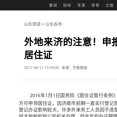
要闻
财经
军事
体育
文娱
山东频道
>
山东各地
外地来济的注意！申
居住证
2017-06-12 15:59:00
来源：齐鲁晚报
2016年1月1日国务院《居住证暂行条例
方可申领居住证。因济南市前期一直实行登记
登记办证影响较大，许多外来务工人员因不清
时才匆匆赶到公安机关办理，但半年的办证期