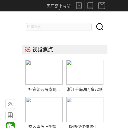



央广旗下网站

视觉焦点

神农架云海奇观...
浙江千岛湖万鱼起跃


空地堆放上千辆...
陕西汉江流域生...