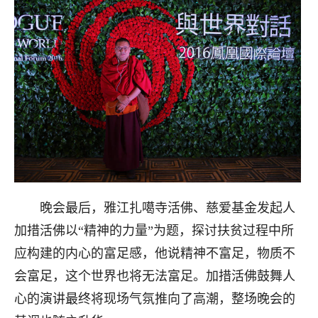
晚会最后，雅江扎噶寺活佛、慈爱基金发起人
加措活佛以“精神的力量”为题，探讨扶贫过程中所
应构建的内心的富足感，他说精神不富足，物质不
会富足，这个世界也将无法富足。加措活佛鼓舞人
心的演讲最终将现场气氛推向了高潮，整场晚会的