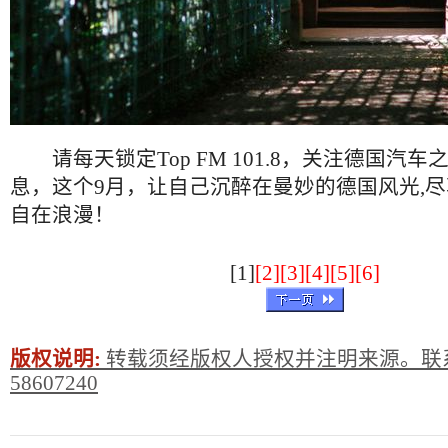
请每天锁定Top FM 101.8，关注德国汽
息，这个9月，让自己沉醉在曼妙的德国风光,
自在浪漫！
[1]
[2]
[3]
[4]
[5]
[6]
版权说明:
转载须经版权人授权并注明来源。联系
58607240