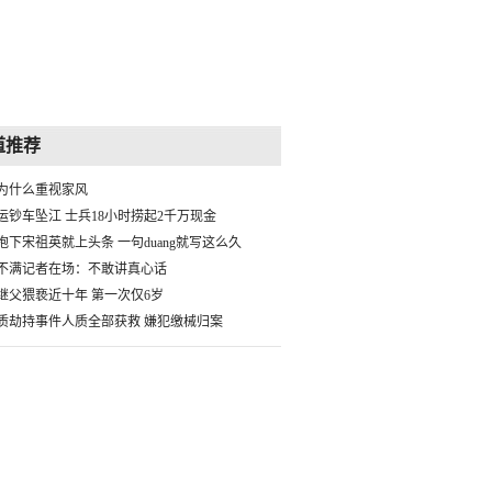
道推荐
为什么重视家风
运钞车坠江 士兵18小时捞起2千万现金
抱下宋祖英就上头条 一句duang就写这么久
不满记者在场：不敢讲真心话
继父猥亵近十年 第一次仅6岁
质劫持事件人质全部获救 嫌犯缴械归案