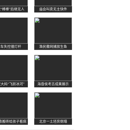
“棒棒”后继无人
庙会叫卖无主快件
货车失控撞灯杆
渔民撒网捕放生鱼
大妈“飞跃冰河”
海昏侯考古成果展示
靠搬砖给孩子看病
北京一土坯房倒塌