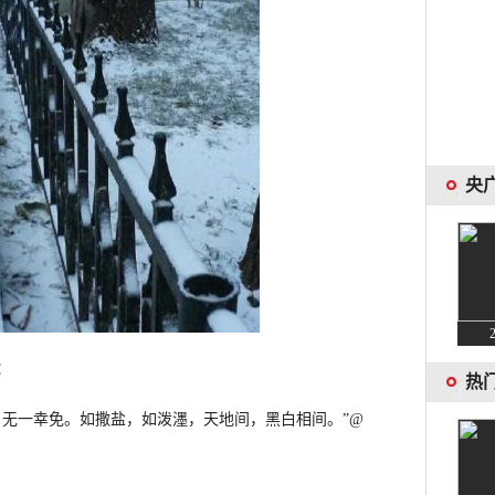
央
：
热
无一幸免。如撒盐，如泼濹，天地间，黑白相间。”@