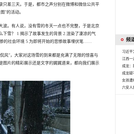
录只差三天。于是，都市之声分别在微博和微信公共平
图”的活动。
波。有人说，没有雪的冬天一点也不完整，于是北京
雪？ 1.揭示了故事发生的背景 2.渲染了凄凉的气
频
了凄惨的社会环境 5.为即将开始的悲惨故事埋伏笔……
·
习近平
侃风”，大家对这场雪的到来都是充满了无限的惊喜与
·
江西一
是图片的精彩展示还是文字的娓娓道来，都向我们展示
·
成龙：
·
成龙疑
·
女孩遭
·
六安人