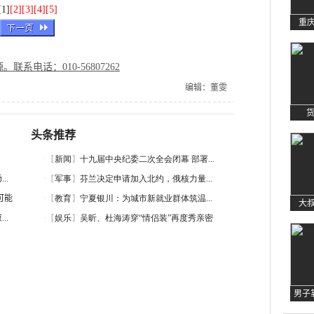
[1]
[2]
[3]
[4]
[5]
重庆
电话：010-56807262
编辑：董雯
头条推荐
..
可能
大叔
..
男子