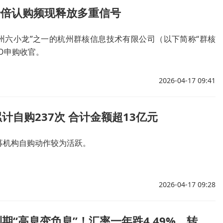
千倍认购频现释放多重信号
杭州六小龙”之一的杭州群核信息技术有限公司（以下简称“群核
PO申购收官。
2026-04-17 09:41
计自购237次 合计金额超13亿元
募机构自购动作较为活跃。
2026-04-17 09:28
美元理财到期“高息变负息”！汇率一年跌4.49%，转存继续扛？