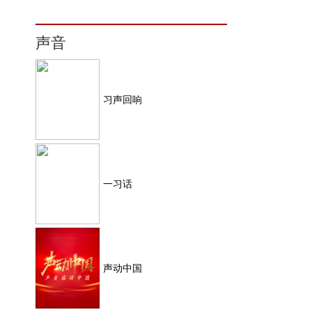
声音
习声回响
一习话
声动中国