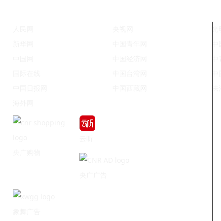
人民网
央视网
光
新华网
中国青年网
中
中国网
中国经济网
中
国际在线
中国台湾网
中
中国日报网
中国西藏网
法
海外网
云听
央广购物
央广广告
象舞广告