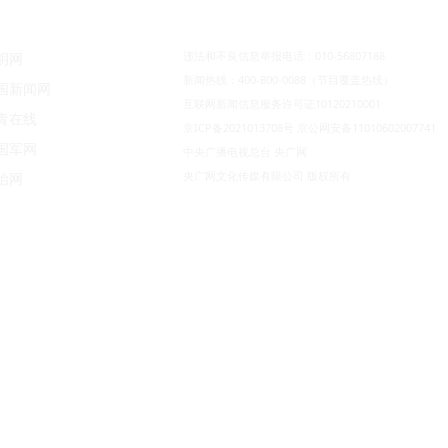
违法和不良信息举报电话：010-56807188
明网
新闻热线：400-800-0088（节目覆盖热线）
国新闻网
互联网新闻信息服务许可证10120210001
青在线
京ICP备2021013708号
京公网安备11010602007741
国军网
中央广播电视总台 央广网
央广网文化传媒有限公司 版权所有
治网