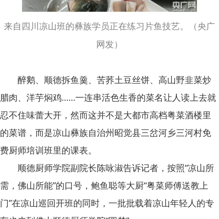
来自四川凉山班的彝族学员正在练习片鱼技艺。（央广
网发）
醉鹅、顺德拆鱼羹、苦荞土豆丝饼、高山野韭菜炒
腊肉、洋芋焖鸡……一连串活色生香的菜名让人读上去就
忍不住味蕾大开，然而这并不是大都市高档粤菜酒楼里
的菜谱，而是凉山彝族自治州昭觉县三岔河乡三河村免
费厨师培训班里的课表。
顺德厨师学院副院长陈咏淑告诉记者，按照“凉山所
需，佛山所能”的口号，鲍鱼聪等大厨“粤菜师傅送教上
门”在凉山巡回开班的同时，一批批载着凉山年轻人的专