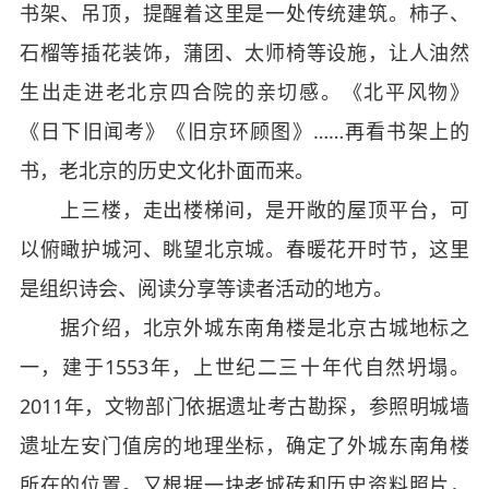
书架、吊顶，提醒着这里是一处传统建筑。柿子、
石榴等插花装饰，蒲团、太师椅等设施，让人油然
生出走进老北京四合院的亲切感。《北平风物》
《日下旧闻考》《旧京环顾图》……再看书架上的
书，老北京的历史文化扑面而来。
上三楼，走出楼梯间，是开敞的屋顶平台，可
以俯瞰护城河、眺望北京城。春暖花开时节，这里
是组织诗会、阅读分享等读者活动的地方。
据介绍，北京外城东南角楼是北京古城地标之
一，建于1553年，上世纪二三十年代自然坍塌。
2011年，文物部门依据遗址考古勘探，参照明城墙
遗址左安门值房的地理坐标，确定了外城东南角楼
所在的位置。又根据一块老城砖和历史资料照片，