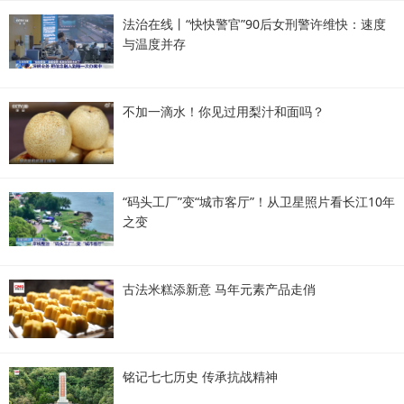
法治在线丨“快快警官”90后女刑警许维快：速度
与温度并存
不加一滴水！你见过用梨汁和面吗？
“码头工厂”变“城市客厅”！从卫星照片看长江10年
之变
古法米糕添新意 马年元素产品走俏
铭记七七历史 传承抗战精神