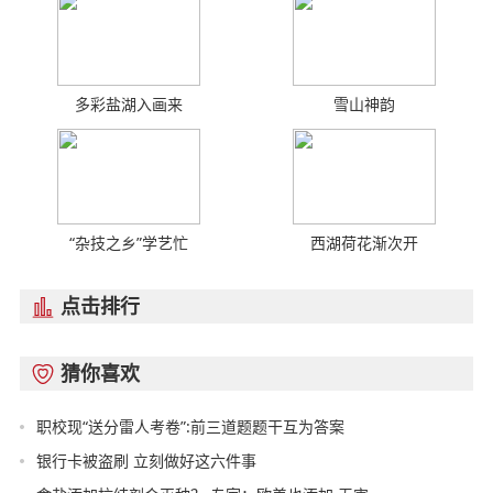
多彩盐湖入画来
雪山神韵
“杂技之乡”学艺忙
西湖荷花渐次开
点击排行

猜你喜欢

职校现“送分雷人考卷”:前三道题题干互为答案
银行卡被盗刷 立刻做好这六件事