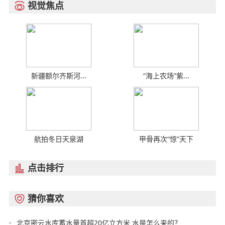
视觉焦点

新疆额尔齐斯河...
“海上农场”紫...
航拍冬日天泉湖
甲骨再次“惊”天下
点击排行

猜你喜欢

北京密云水库蓄水量首超20亿立方米 水是怎么来的？