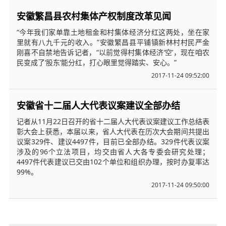
安徽繁昌县农村集体产权制度改革见闻
“今年我们家单靠土地租金和村集体经济分红这两处，坐在家
里就有八九千元的收入。”安徽繁昌县平铺镇新林村村民严金
刚喜不自禁地告诉记者，“以前觉得村集体经济‘空’，现在咱农
民变成了‘股东’能分红，打心眼里觉得踏实、安心。”
2017-11-24 09:52:00
安徽省十二届人大代表议案建议全部办结
记者从11月22日召开的省十二届人大代表议案建议工作总结表
彰大会上获悉，本届以来，省人大代表在历次大会期间共提出
议案329件、建议4497件，目前已全部办结。329件代表议案
涉及的96个立法项目，均交由省人大各专委会研究处理；
4497件代表建议已交由102个单位和组织办理，按时办复率达
99%。
2017-11-24 09:50:00