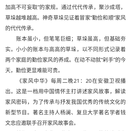
加高不可妄取”的家规。通过代代传承，聚沙成塔，
草垛越堆越高。神奇草垛见证着冒家“勤俭和顺”家风
的代代传承。
账本虽小，但笔笔巨细；草垛虽高，但基础夯
实。小小的账本与高高的草垛，以不同形式记录着
两个家庭的勤俭家风的养成。在动不动就“剁手”的今
天，勤俭更显难能可贵。
《家风中华》每周二晚21：20在安徽卫视播
出。这是一档用中国情怀主打讲述家风故事，解读
家风密码，为了传承与抒发我国优秀的传统文化的
新型节目。著名主持人杨澜、复旦大学著名学者钱
文忠应邀联手召开家风故事会。