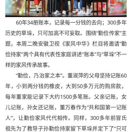
60年34册账本，记录每一分钱的去向；300多年
历史的草垛，只可加高不可妄取。围绕“勤俭传家”主
题，本周二晚安徽卫视《家风中华》栏目将邀请“勤
俭持家”两个具有代表性家庭讲述“账本”与“草垛”不一
样的家风传承故事。
“勤俭，乃治家之本”。董淑萍的父母坚持记账60
年，小到两分钱的橡皮，大到50多万元的购房款，
每年董家能记录下大约1500多笔账。父亲记账，女
儿记账，孙女还记账，董万春作为“共和国第一记账
人”，让勤俭家风代代相传。同样，300多年前冒氏
祖先为了教导子孙勤俭持家留下草垛并定下了“只可