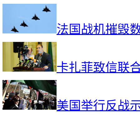
法国战机摧毁
卡扎菲致信联
美国举行反战