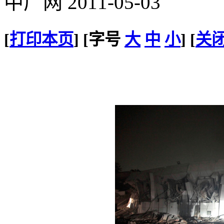
中广网 2011-05-03
[
打印本页
] [字号
大
中
小
] [
关