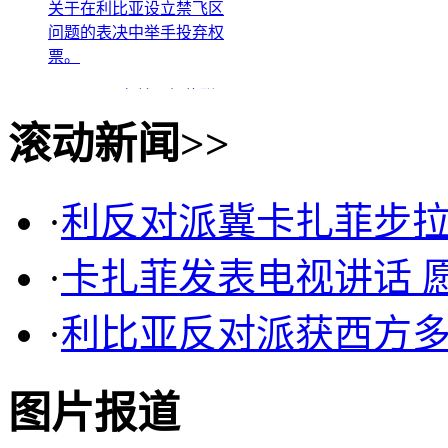
问题的表决中举手投弃权
票。
3月17日，在美国纽约联
合国总部，部分安理会理
滚动新闻>>
事国代表举手投赞成票。
新华社记者申宏摄 3
月17日，在纽约联合国总
部，中国常驻联合国代表
·
利反对派冀卡扎菲步拉
李保东（前中）在安理会
关于在利比亚设立禁飞区
·
卡扎菲发表电视讲话 
问题的表决中举手投弃权
票。
·
利比亚反对派获西方多
图片报道