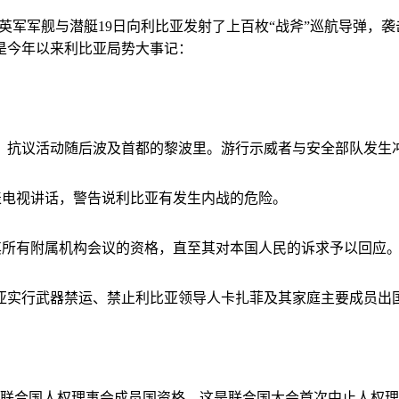
英军军舰与潜艇19日向利比亚发射了上百枚“战斧”巡航导弹，袭
是今年以来利比亚局势大事记：
抗议活动随后波及首都的黎波里。游行示威者与安全部队发生
表电视讲话，警告说利比亚有发生内战的危险。
其所有附属机构会议的资格，直至其对本国人民的诉求予以回应
比亚实行武器禁运、禁止利比亚领导人卡扎菲及其家庭主要成员出
联合国人权理事会成员国资格。这是联合国大会首次中止人权理