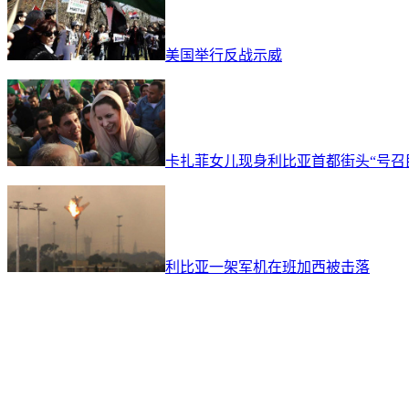
美国举行反战示威
卡扎菲女儿现身利比亚首都街头“号召
利比亚一架军机在班加西被击落