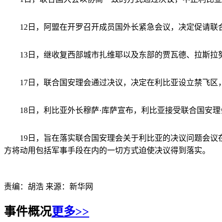
12日，阿盟在开罗召开成员国外长紧急会议，决定促请联
13日，继收复西部城市扎维耶以及东部的贾瓦德、拉斯拉努
17日，联合国安理会通过决议，决定在利比亚设立禁飞区，
18日，利比亚外长穆萨·库萨宣布，利比亚接受联合国安理
19日，旨在落实联合国安理会关于利比亚的决议问题会议在
方将动用包括军事手段在内的一切方式迫使决议得到落实。
责编：胡浩 来源：新华网
法国军方发言人19日说，
事件概况
更多>>
法国战机于当地时间19日