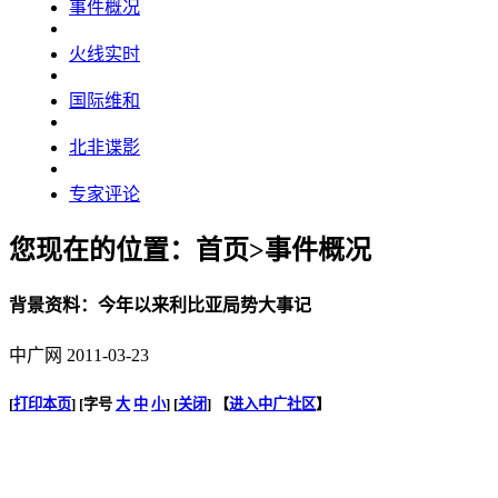
事件概况
火线实时
国际维和
北非谍影
专家评论
您现在的位置：首页>事件概况
背景资料：今年以来利比亚局势大事记
中广网 2011-03-23
[
打印本页
] [字号
大
中
小
] [
关闭
] 【
进入中广社区
】