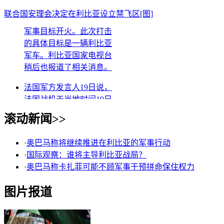
下午5点45分(北京时间20
日0点45分)向利比亚地面
联合国安理会决定在利比亚设立禁飞区[图]
军事目标开火。此次打击
的具体目标是一辆利比亚
军车。利比亚国家电视台
稍后也报道了相关消息。
法国军方发言人19日说，
法国战机于当地时间19日
下午5点45分(北京时间20
滚动新闻>>
日0点45分)向利比亚地面
军事目标开火。此次打击
的具体目标是一辆利比亚
·
奥巴马称将继续推进在利比亚的军事行动
军车。利比亚国家电视台
·
国际观察：谁将主导利比亚战局？
稍后也报道了相关消息。
·
奥巴马称卡扎菲可能不顾军事干预拼命保住权力
图片报道