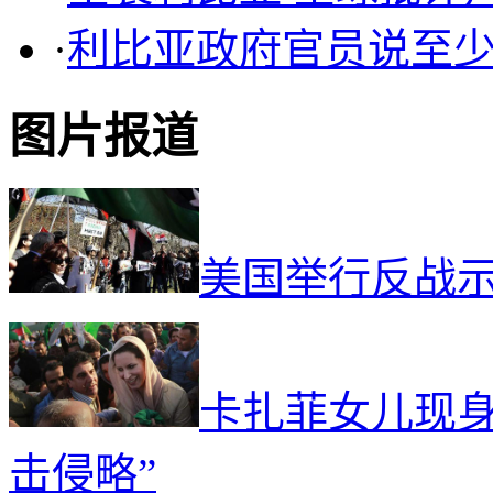
问题的表决中举手投弃权
·
利比亚政府官员说至少
票。
图片报道
美国举行反战
卡扎菲女儿现身
击侵略”