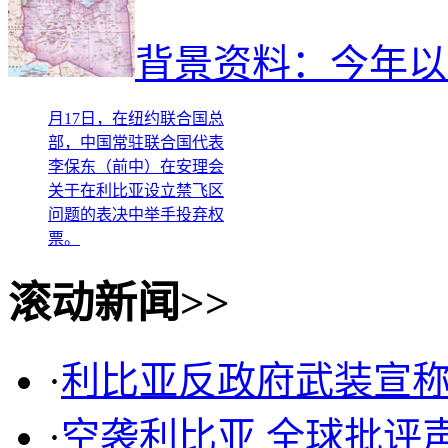
3月17日，在美国纽约联
合国总部，部分安理会理
背景资料：今年以
事国代表举手投赞成票。
新华社记者申宏摄 3
月17日，在纽约联合国总
部，中国常驻联合国代表
李保东（前中）在安理会
关于在利比亚设立禁飞区
问题的表决中举手投弃权
票。
3月17日，在美国纽约联
滚动新闻>>
合国总部，部分安理会理
事国代表举手投赞成票。
新华社记者申宏摄 3
月17日，在纽约联合国总
·
利比亚反政府武装宣
部，中国常驻联合国代表
李保东（前中）在安理会
·
空袭利比亚 全球批评
关于在利比亚设立禁飞区