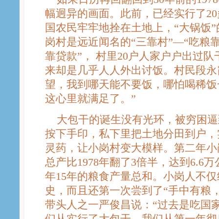
幅迥异的画面。此前，已经实行了2
国农民牢牢地拴在土地上，“大锅饭
岗村是远近闻名的“三靠村”—“吃粮
靠贷款”， 村里20户人家户户出过队
来却是几乎人人外出讨饭。村民段永
望，我到哪天能不要饭，哪怕喝稀饭
这心里就满足了。”
大包干的诞生没有光环，被穷困逼
按下手印，私下里把土地分田到户，
灵药，让小岗村变大模样。第二年小
总产比1978年翻了3倍半，达到6.6万公
年15年的粮食产量总和。小岗人不仅
史，而且还第一次尝到了“手中有粮
带头人之一严俊昌说：“过去是吃国
们从实行了大包干，我们从第一年彻