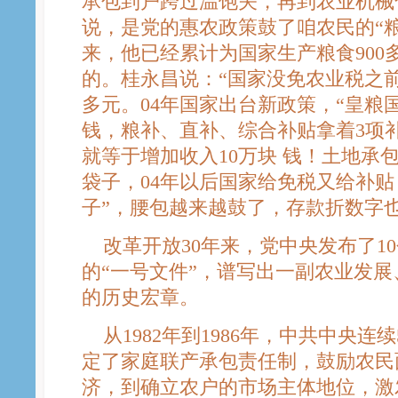
承包到户跨过温饱关，再到农业机械
说，是党的惠农政策鼓了咱农民的“粮袋
来，他已经累计为国家生产粮食900
的。桂永昌说：“国家没免农业税之
多元。04年国家出台新政策，“皇粮
钱，粮补、直补、综合补贴拿着3项
就等于增加收入10万块 钱！土地承
袋子，04年以后国家给免税又给补贴
子”，腰包越来越鼓了，存款折数字
改革开放30年来，党中央发布了1
的“一号文件”，谱写出一副农业发
的历史宏章。
从1982年到1986年，中共中央连
定了家庭联产承包责任制，鼓励农民
济，到确立农户的市场主体地位，激