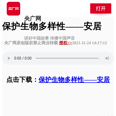
首页
>
2012专题列表
>
“讲文明 树新风”公益广告
>
音频
类
央广网
保护生物多样性——安居
讲好中国故事 传播中国声音
：央广网
原创版权禁止商业转载
授权>>
2021-11-24 14:17:12
点击下载：
保护生物多样性——安居